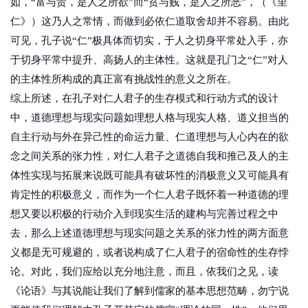
如，“富与贵，是人之所欲”而“贫与贱，是人之所恶”，（《里
仁》）这乃人之常情，而做到必依仁道取舍却并不容易。由此
可见，孔子说“仁”极具体而切实，于人之切身平常处入手，亦
于切身平常中提升、高扬人的主体性。这就是孔门之“仁”对人
的主体性所构成的真正富有挑战性的意义之所在。
综上所述，在孔子对仁人君子的生存模式和行动方式的设计
中，道德理想与现实问题如理想人格与现实人格、道义担当的
自主行动与外在异己性的命运力量、仁道理想与人心内在的欲
念之间关系的张力性，对仁人君子之道德自我和推己及人的主
体性实现与拓展来说既可能具有破坏性的消极意义又可能具有
肯定性的积极意义，而作为一个仁人君子既怀着一种道德的理
想又要以积极的行动介入到现实生活的建构与完善过程之中
去，那么上述道德理想与现实问题之关系的张力性的两方面意
义都是无可规避的，或者说构成了仁人君子的宿命性的生存悖
论。对此，我们应给以充分地注意，而且，依我们之见，读
《论语》与其说能让我们了解到儒家的基本思想范畴，勿宁说