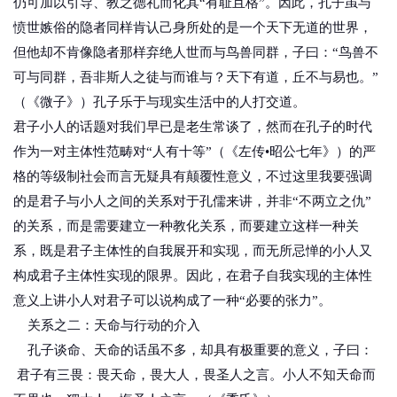
仍可加以引导、教之德礼而化其“有耻且格”。因此，孔子虽与
愤世嫉俗的隐者同样肯认己身所处的是一个天下无道的世界，
但他却不肯像隐者那样弃绝人世而与鸟兽同群，子曰：“鸟兽不
可与同群，吾非斯人之徒与而谁与？天下有道，丘不与易也。”
（《微子》）孔子乐于与现实生活中的人打交道。
君子小人的话题对我们早已是老生常谈了，然而在孔子的时代
作为一对主体性范畴对“人有十等”（《左传•昭公七年》）的严
格的等级制社会而言无疑具有颠覆性意义，不过这里我要强调
的是君子与小人之间的关系对于孔儒来讲，并非“不两立之仇”
的关系，而是需要建立一种教化关系，而要建立这样一种关
系，既是君子主体性的自我展开和实现，而无所忌惮的小人又
构成君子主体性实现的限界。因此，在君子自我实现的主体性
意义上讲小人对君子可以说构成了一种“必要的张力”。
关系之二：天命与行动的介入
孔子谈命、天命的话虽不多，却具有极重要的意义，子曰：
君子有三畏：畏天命，畏大人，畏圣人之言。小人不知天命而