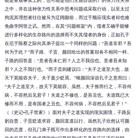
能是客观事实上的，也可能是他们主观自设的）的张力性关系
之中，并在这种张力性关系中思考问题或采取行动，以至太过
拘泥其理想者往往被斥为迂阔鄙俗，而过于顺应现实者却也难
免曲学阿世之讥。然而，在其“问题框架”内，儒者又确乎能够
进行多样化的生存路向的选择而不失其儒者的身份，正如孔子
在厄于陈蔡之际向其弟子提出一个同样的问题：“吾道非邪？吾
何为于此？”而子路、子贡、颜回给出的答案却各不相同一样。
子路的回答是：“意者吾未仁邪？人之不我信也。意者吾未知
邪？人之不我行也。”而子贡则建议曰：“夫子之道至大也，故
天下莫能容夫子。夫子蓋少贬焉。”唯颜回深谙孔子之意而曰：
“夫子之道至大，故天下莫能容。虽然，夫子推而行之，不容何
病，不容然后见君子！夫道之不修也，是吾丑也。夫道既已大
修而不用，是有国者之丑也。不容何病，不容然后见君子！”
（《史记•孔子世家》）面对夫子之道实现的现实困境，子路反
躬自责，子贡贬道求容，颜回直道以行。虽然孔子欣然认可颜
回的态度，但孔门弟子既可作出多样化的生存路向的选择，由