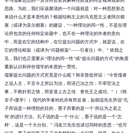
学与儒家思想的一贯性特质更具解释性效度的特定视角或新的
思路。为此，我们应该廓清的一个问题就是：对一种思想形态
来说什么才是本质性的？根据结构主义的马克思主义者阿尔都
塞（或译为亚尔都塞）的建议，“一种理论的同一性，不是在理
论所包含的任何特定命题中，也不在一种理论的作者的意向
中，而是在它的结构中，在它提出问题的方式中，就是说，在
它的理论框架（或译为“问题框架”——引者注）中。” 依我之
见，我们也正需要从“理论的同一性”或“提出问题的方式”的角度
重新认识和评价儒学的本质的一贯性。
儒家提出问题的方式究竟是什么呢？韩非曾批评说：“今世儒者
之说人主，不言今之所以为治，而语已治之功；不审官法之
事，不察奸邪之情，而皆道上古之传、誉先王之成功。”（《韩
非子•显学》）现代的学者对此亦有所反省，如胡适先生所说“孔
子所说是一种理想的目的，墨子所要的是一个‘所以为之若之
何’的进行方法。孔子说的是一个‘什么’，墨子说的是一个‘怎
样’，这是一个大分别。” 冯友兰先生也讲过同样的意思：“也可