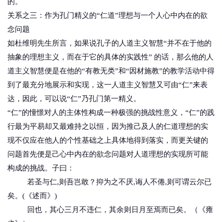
的。
关系之三：作为孔门精义的“仁道”理想与一个人心中内在的欲
念问题
如杜维明先生所言，如果说孔子的人道主义智慧“并不在于他的
抽象的理想主义，而在于它的具体的实践性” 的话，那么他的人
道主义智慧便是在他的“有教无类”和“因材施教”的教学活动中得
到了最充分地展示和实现，这一人道主义智慧又可由“仁”来表
达，因此，可以说“仁”乃孔门第一精义。
“仁”的憧憬对人的主体性构成一种极强的挑战性意义，“仁”的践
行最为平易却又最难持之以恒，因为推己及人的仁道理想的实
现不仅应在他人的个性基础之上具体地得到落实，而更关键的
问题首先便是己心中内在的欲念问题对人道理想的实现所可能
构成的挑战。子曰：
若圣与仁,则吾岂敢？抑为之不厌,诲人不倦,则可谓云尔已
矣。(《述而》)
回也，其心三月不违仁，其余则日月至焉而已矣。（《雍