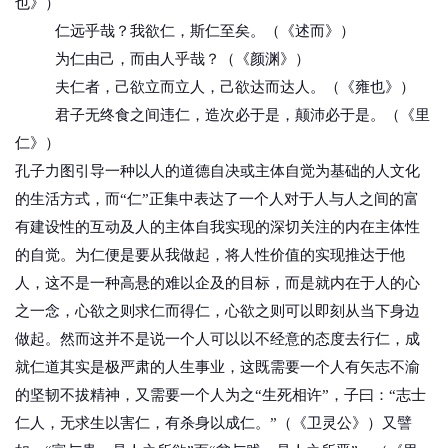
也》）
仁远乎哉？我欲仁，斯仁至矣。（《述而》）
为仁由己，而由人乎哉？（《颜渊》）
夫仁者，己欲立而立人，己欲达而达人。（《雍也》）
君子无终食之间违仁，造次必于是，颠沛必于是。（《里
仁》）
孔子力图引导一种以人的道德自决或主体自觉为基础的人文化
的生活方式，而“仁”正集中表达了一个人对于人与人之间的富
有建设性的互动及人的主体自我实现的深切关注的内在主体性
的自觉。为仁便是要从我做起，将人性价值的实现推达于他
人，这不是一种高悬的难以企及的目标，而是就内在于人的心
之一念，心欲之则求仁而得仁，心欲之则可以即刻从当下身边
做起。然而这并不是说一个人可以以不经意的态度去行仁，成
就仁道其实是极严肃的人生事业，这既需要一个人有矢志不渝
的坚韧不拔精神，又需要一个人为之“生死相许”，子曰：“志士
仁人，无求生以害仁，有杀身以成仁。”（《卫灵公》）又譬