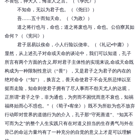
不畏也，狎大人，悔圣人之言。（《季氏》）
不知命，无以为君子也。（《尧曰》）
吾……五十而知天命。（《为政》）
道之将行也与，命也；道之将废也与，命也。公伯寮其如
命何？（《宪问》）
君子居易以俟命，小人行险以侥幸。（《礼记•中庸》）
显然，从上述孔子对命或天命的谈论中，我们可以知道，孔子
所言有两个方面的含义,即对君子主体性的实现来说,命或天命既
构成为一种限制性意识（“畏”），又是君子之为君子的内在的
绝对命令（“知”），换言之，畏天命使君子不会无所忌惮以至
挺而走险，知命则使君子拥有了尽人事而不怨天尤人的达观，
正所谓“君子之学，非为通也，为穷而不困忧而意不衰也，知祸
福终始而心不惑也。”（《荀子•宥坐》）既不为所欲为也不放弃
行动即对世界的道德行为的介入，孔子那“守死善道”、“知其不
可而为之”的整个人生实践只有在对道义担当的生存勇气与外在
异己的命运力量均有了一种充分的自觉的意义上才是可以理解