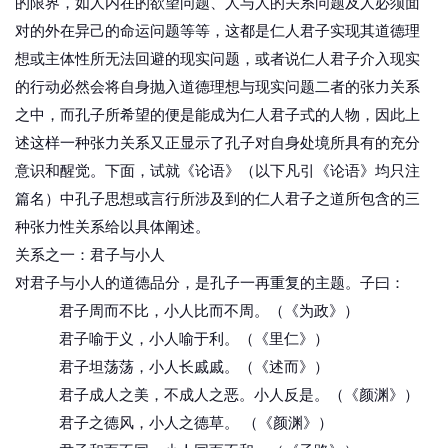
的限界，如人内在的欲望问题、人与人的关系问题及人必须面
对的外在异己的命运问题等等，这都是仁人君子实现其道德理
想或主体性所无法回避的现实问题，或者说仁人君子介入现实
的行动必然会将自身抛入道德理想与现实问题二者的张力关系
之中，而孔子所希望的便是能成为仁人君子式的人物，因此上
述这样一种张力关系又正显示了孔子对自身处境所具有的充分
意识和醒觉。下面，试就《论语》（以下凡引《论语》均只注
篇名）中孔子思想或言行所涉及到的仁人君子之道所包含的三
种张力性关系给以具体阐述。
关系之一：君子与小人
对君子与小人的道德品分，是孔子一再重复的主题。子曰：
君子周而不比，小人比而不周。（《为政》）
君子喻于义，小人喻于利。（《里仁》）
君子坦荡荡，小人长戚戚。（《述而》）
君子成人之美，不成人之恶。小人反是。（《颜渊》）
君子之德风，小人之德草。 （《颜渊》）