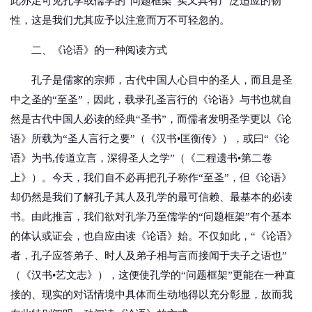
此亦足可见孔学或儒学的“问题框架”实又具有广泛适应的韧
性，这是我们尤其应予以注意而万不可轻忽的。
二、《论语》的一种阅读方式
孔子是儒家的宗师，古代中国人心目中的圣人，而且是圣
中之圣的“至圣”，因此，载录孔圣言行的《论语》与书也就自
然是古代中国人必读的经典“圣书”，而儒者发明圣学更以《论
语》所载为“圣人言行之要”（《汉书•匡衡传》），或曰“《论
语》为书,传道立言，深得圣人之学”（《二程遗书•第二卷
上》）。今天，我们自不必再把孔子称作“至圣”，但《论语》
却仍然是我们了解孔子其人及孔学的最可信赖、最基本的必读
书。由此推言，我们欲对孔学乃至儒学的“问题框架”有个基本
的体认或证会，也自应由读《论语》始。不仅如此，“《论语》
者，孔子应答弟子、时人及弟子相与言而接闻于夫子之语也”
（《汉书•艺文志》），这便使孔学的“问题框架”更能在一种直
接的、现实的对话情境中具体而生动地得以充分彰显，故而我