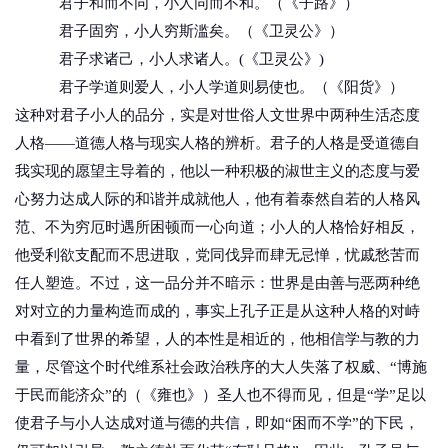
君子和而不同，小人同而不和。（《子路》）
君子固穷，小人穷斯滥矣。（《卫灵公》）
君子求诸己，小人求诸人。(《卫灵公》)
君子学道则爱人，小人学道则易使也。（《阳货》）
这种对君子小人的品分，实是对世俗人文世界中两种生活态度
人格——道德人格与现实人格的辨析。君子的人格是受道德自
我实现的愿望主导着的，他以一种积极的淑世主义的态度与爱
心努力达成人际的和谐并成就他人，他有着泰然自若的人格风
范、不为穷厄时遇所困顿而一心向道；小人的人格恰好相反，
他受利欲支配而不思进取，党同伐异而肆无忌惮，忧戚愁苦而
任人塑造。不过，这一品分并不暗示：世界是由善与恶两种绝
对对立的力量构造而成的，事实上孔子正是从这种人格的对峙
中看到了世界的希望，人的本性是相近的，他相信学与教的力
量，尽管这个时代维系社会政治秩序的大人失落了权威、“博施
于民而能济众”的（《雍也》）圣人也不得而见，但是“学”足以
使君子与小人达成对道与德的共信，即如“困而不学”的下民，