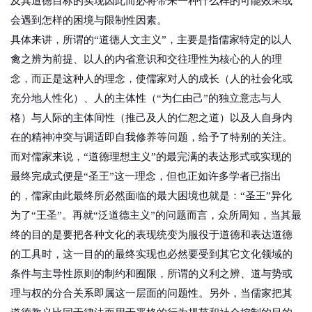
及其道德目标的实现因此而必将带来一种什么样的可能效果或
会遇到怎样的困境与限制性因素。
具体来讲，所谓的“道德人文主义”，主要是指儒家特定的以人
禽之辨为前提、以人的内省意识和交往理性为核心的人的理
念，而正是这种人的理念，使儒家对人的成长（人的社会化或
充分地人性化）、人的主体性（“为仁由己”的独立意志与人
格）与人际的主体间性（推己及人的仁恕之道）以及人自身内
在的精神冲突与调适即自我修养等问题，给予了特别的关注。
而对儒家来说，“道德理想主义”的最完满的表达形式或实现的
最终完成式便是“圣王”这一理念，但也正如许多学者已指出
的，儒家由此最终所必然面临的最大困境也就是：“圣王”异化
为了“王圣”。再就“泛道德主义”的问题而言，众所周知，当其最
终的目的是要把各种文化的表现统变为服役于道德和表达道德
的工具时，这一目的的最终实现也必然要受到其它文化领域的
条件与主导性原则的制约和囿限，所谓的义利之辨、道与势或
理与权的分合关系即属这一层面的问题性。另外，当儒家把其