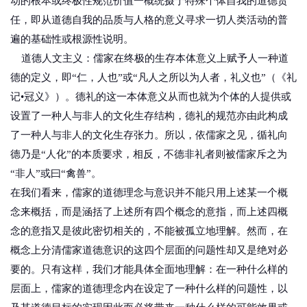
动的根本或终极性规范价值一概统摄于特殊个体自我的道德责
任，即从道德自我的品质与人格的意义寻求一切人类活动的普
遍的基础性或根源性说明。
道德人文主义：儒家在终极的生存本体意义上赋予人一种道
德的定义，即“仁，人也”或“凡人之所以为人者，礼义也”（《礼
记•冠义》）。德礼的这一本体意义从而也就为个体的人提供或
设置了一种人与非人的文化生存结构，德礼的规范亦由此构成
了一种人与非人的文化生存张力。所以，依儒家之见，循礼向
德乃是“人化”的本质要求，相反，不德非礼者则被儒家斥之为
“非人”或曰“禽兽”。
在我们看来，儒家的道德理念与意识并不能只用上述某一个概
念来概括，而是涵括了上述所有四个概念的意指，而上述四概
念的意指又是彼此密切相关的，不能被孤立地理解。然而，在
概念上分清儒家道德意识的这四个层面的问题性却又是绝对必
要的。只有这样，我们才能具体全面地理解：在一种什么样的
层面上，儒家的道德理念内在设定了一种什么样的问题性，以