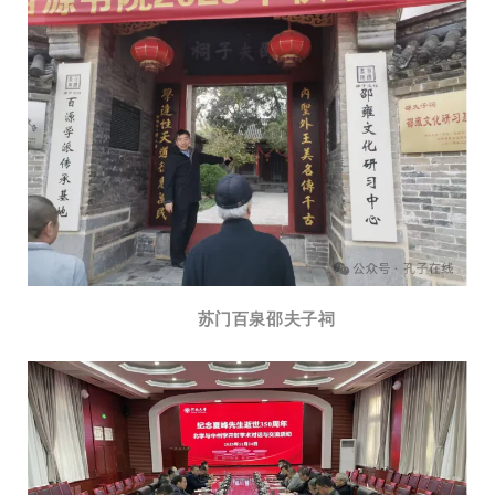
苏门百泉邵夫子祠