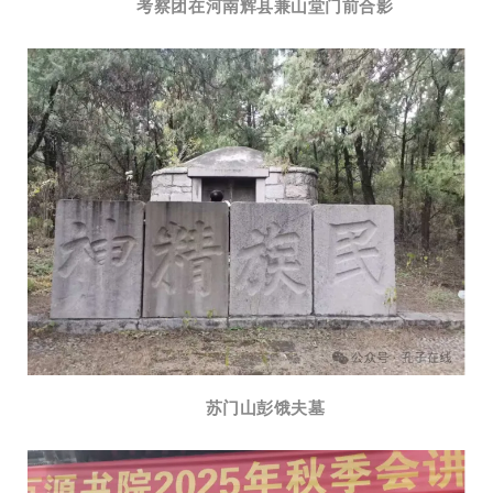
考察团在河南辉县兼山堂门前合影
苏门山彭饿夫墓