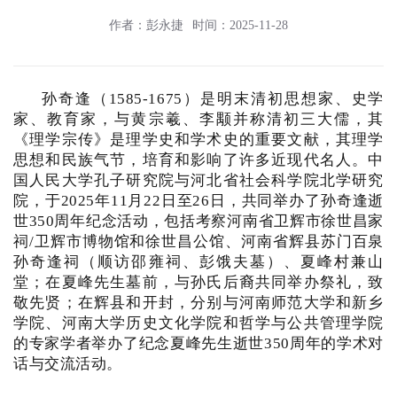
作者：彭永捷
时间：2025-11-28
孙奇逢（1585-1675）是明末清初思想家、史学
家、教育家，与黄宗羲、李颙并称清初三大儒，其
《理学宗传》是理学史和学术史的重要文献，其理学
思想和民族气节，培育和影响了许多近现代名人。中
国人民大学孔子研究院与河北省社会科学院北学研究
院，于2025年11月22日至26日，共同举办了孙奇逢逝
世350周年纪念活动，包括考察河南省卫辉市徐世昌家
祠/卫辉市博物馆和徐世昌公馆、河南省辉县苏门百泉
孙奇逢祠（顺访邵雍祠、彭饿夫墓）、夏峰村兼山
堂；在夏峰先生墓前，与孙氏后裔共同举办祭礼，致
敬先贤；在辉县和开封，分别与河南师范大学和新乡
学院、河南大学历史文化学院和哲学与公共管理学院
的专家学者举办了纪念夏峰先生逝世350周年的学术对
话与交流活动。