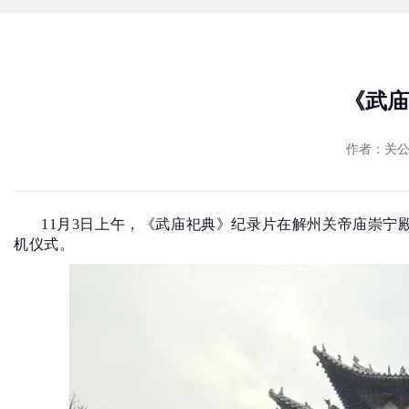
《武庙
作者：关
11月3日上午，《武庙祀典》纪录片在解州关帝庙崇
机仪式。