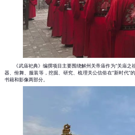
武庙祀典》编撰项目主要围绕解州关帝庙作为“关庙之祖
《
器、佾舞、服装等，挖掘、研究、梳理关公信俗在“新时代”
书籍和影像两部分。