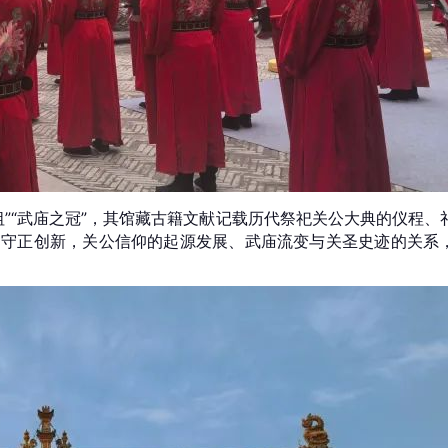
”“武庙之冠”，其馆藏古籍文献记载历代祭祀关公大典的仪程、
的守正创新，关公信仰的起源发展、武庙流变与关圣史迹的关系