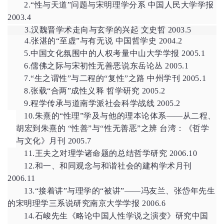
2.“性与天道”问题与宋明理学分系 中国人民大学学报
2003.4
3.
汉魏晋学术走向与玄学的兴起 文史哲
2003.5
4.
张湛的
“至虚”与有无说 中国哲学史 2004.2
5.中国文化氛围中的人权考量中山大学学报 2005.1
6.儒佛之际与宋初性无善恶说东岳论丛 2005.1
7.“生之谓性”与二程的“复性”之路 中州学刊 2005.1
8.张载“合两”成性义释 哲学研究 2005.2
9.程学传承与道南学派社会科学战线 2005.2
10.朱熹的“性理”学及与他的理本论体系——从二程、
胡宏到朱熹的 “性善”与“性无善恶”之辨 台湾：《哲学
与文化》月刊 2005.7
11.王夫之对理学诸命题的总结哲学研究 2006.10
12.和一、和同观念与和谐社会的建构学术月刊
2006.11
13.“接着讲”与理学的“被讲”——冯友兰、张岱年先生
的宋明理学三系说研究南京大学学报 2006.6
14.石峻先生《略论中国人性学说之演变》研究中国