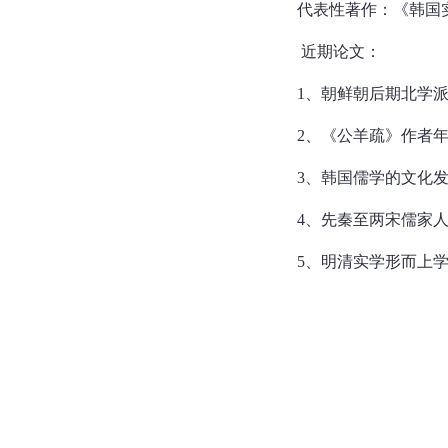
代表性著作：《韩国实学
近期论文：
1、朝鲜朝后期北学派的
2、《公羊疏》作者年代
3、韩国儒学的文化发生
4、先秦至两宋儒家人性
5、明清实学形而上学形