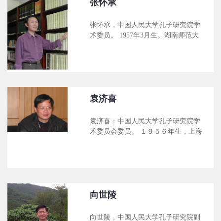
张怀承
张怀承，中国人民大学孔子研究院学
术委员。 1957年3月生。湖南师范大
学公共管理学院院长（主持行政工
作，分管研究生工作），第六届国务
院学位委员会学科评议组哲学组成
员， 兼任中国伦理学会理事、湖南省
哲学学会副会长、湖南省伦理学会副
会长、湖南省船山学社副社长、湖南
袁济喜
省孔子学会副会长、湖南省行政学会
副会长。 1981年毕业于湖南师范大学
袁济喜：中国人民大学孔子研究院学
政治系，留校任教。1987年毕业于中
术委员会委员。 １９５６年生，上海
国人民大学哲学系，同年回湖南师范
市人。中国人民大学人文学院中文系
大学工作，被聘为讲师。1992年晋升
教授，博士生导师，《文心雕龙》学
为副教授，1993年晋升为教授。1997
会副秘书长。 主要代表作有：《六朝
年毕业于湖南师范大学伦理学研究
美学》、《传统美育与当代人格》、
所，获哲学博士学位。1998年批准为
《光：艺术生命的激活》。为北京市
博士生导师。 主持2项国家社会
新世纪理论人才“百人工程”成员。
向世陵
向世陵，中国人民大学孔子研究院副