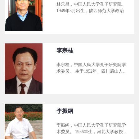
稿人，为其撰写《南传佛教》、《空
林乐昌，中国人民大学孔子研究院。
宗》等佛教方面条目二十余条，约12
1949年3月出生，陕西师范大学政治
万字。参与撰写《中国儒学史》、
经济学院哲学系中国哲学专业教授、
《中国儒学辞典》、《三秦文化》
博士生导师。中华孔子学会学术委员
等。与张岂之先生合作主编的《中国
会委员、中国实学学会理事、陕西省
学术思想编年》(《隋唐卷》)。十多
中国哲学史学会会长、台湾辅仁大学
年来，在国内及港台十多种学术刊物
中西文化研究中心特约研究员。 1982
如《哲学研究》、《光明日报》、
年毕业于兰州大学哲学系，1988年毕
李宗桂
《孔子研究》、《人
业于陕西师范大学，获哲学硕士学
位。1995年，曾应邀赴台北辅仁大学
李宗桂，中国人民大学孔子研究院学
进行学术交流；1998-1999年应亚洲基
术委员。 生于1952年，四川眉山人。
督教高等教育联会与香港浸会大学的
中山大学哲学系教授，中山大学文化
邀请，赴香港浸会大学哲学与宗教学
研究所所长，博士生导师。国务院学
系任“中国访问学人”。 研究领域：中
位委员会和国家教委（教育部）表彰
国传统哲学、近世中西哲学会通、马
的在工作中做出突出贡献的中国学位
克思主义哲学研究。 主要学术成果：
获得者，广东省首届“优秀中青年社会
1．主
科学家”。主要研究方向为中国文化与
李振纲
现代化、当代中国文化、中国古代哲
学、现代新儒学。 出版著作有《中国
李振纲，中国人民大学孔子研究院学
文化概论》、《文化批判与文化重构-
术委员。 1956年生，河北大学教授，
-中国文化出路探讨》、《传统文化与
博士研究生导师。现任河北大学图书