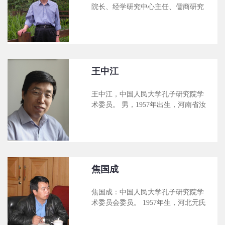
院长、经学研究中心主任、儒商研究
中心主任。 1955年生，四川仁寿人，
哲学博士。现为中国人民大学哲学院
教授、博士生导师。主要从事中国儒
家哲学和儒释道关系研究。中国哲学
史学会《中国哲学史》杂志副主编、
中国人民大学报刊复印资料《中国哲
王中江
学》执行编委、国际儒学联合会理
事、中国哲学史学会理事、北京市哲
王中江，中国人民大学孔子研究院学
学学会理事。 近期主要著作： 理气
术委员。 男，1957年出生，河南省汝
性心之间——宋明理学的分系与四系
州市人。哲学博士，北京大学哲学系
湖南大学出版社 2006.12 中国学
教授。先后任河南省社会科学院研究
术通史•魏晋南北朝卷.人民出版社
员、哲学研究所所长、中国社会科学
2004.12 写给大众的中国哲学（主
院历史研究所研究员、河南大学兼职
编）中国人民大学出版社2004.10 近
教授、清华大学人文社科学院教授。
一直致力于中国哲学史研究，在中国
焦国成
近现代哲学、先秦哲学、道家哲学和
魏晋哲学等领域取得了一系列重要的
焦国成：中国人民大学孔子研究院学
研究成果，同时在中日近现代哲学的
术委员会委员。 1957年生，河北元氏
比较研究方面、在日本近代哲学对中
人。哲学博士，中国人民大学人文学
国的影响方面也有所研究，并取得了
院哲学系教授，博士生导师，中国伦