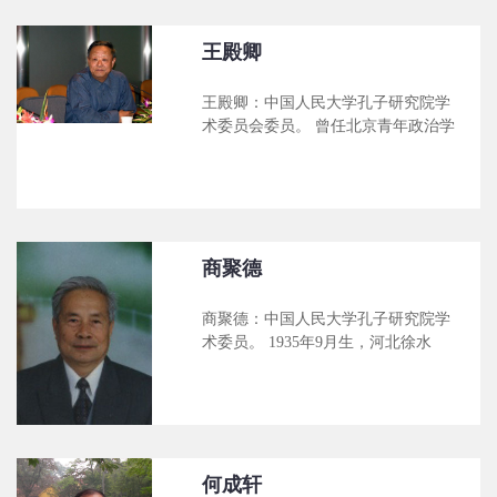
作 1、《转机与革新——论中国畸儒
研究中心教授、博士生导师，北京大
朱之瑜》，中国人民大学出版社1989
学中国文化发展研究中心副主任。
年 2、《中国传统思维向现代思维的
王殿卿
2002年获
转型》，职工教育出版社1989年 3、
《圣人与武士——中国传统文化与现
王殿卿：中国人民大学孔子研究院学
代化比较》，中国人民大学出版社，
术委员会委员。 曾任北京青年政治学
1992年 4、《朱舜水》，台湾东大图
院副院长，现任北京东方道德研文所
书公司1993年 5、《朱熹评传》，广
所长。 著有《大众道德》、《东方道
西教育出版社1994年 6、《中国、日
德研究》等。
本、朝鲜实学比较》，安徽人民出版
社1995年 7、《石田梅岩》，台湾东
大图书公司1998年
商聚德
商聚德：中国人民大学孔子研究院学
术委员。 1935年9月生，河北徐水
人。河北大学哲学系教授。曾任河北
大学哲学系主任。 主要学术著作有：
《中国哲学名著简介》（第一作
者）、《中国传统文化导论》（主
编）、《刘因评传》、《孔子的智
慧》等，发表学术论文数十篇。
何成轩