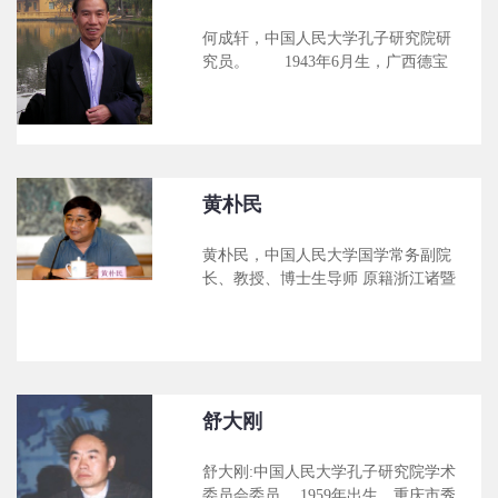
何成轩，中国人民大学孔子研究院研
究员。 1943年6月生，广西德宝
人，中国社会科学院研究员。主要学
术专长是中国哲学史，现从事中国哲
学史研究。1962年9月至1965年8月在
广西师范大学政治系学习，1965年8
月至1978年9月在广西医科大学政治
教研室任教员，1978年10月至1981年
黄朴民
10月在本院研究生院哲学系学习，获
硕士学位，1981年10月至今在本院哲
黄朴民，中国人民大学国学常务副院
学研究所工作，现任东方哲学研究室
长、教授、博士生导师 原籍浙江诸暨
副主任，中国少数民族哲学及社会思
市，1958年8月生于浙江绍兴市。
想史学会常务理事。 主要代表作
1982年杭州大学（今浙江大学）历史
有：《章太炎评传》(独著)、《儒学
系本科毕业，获学士学位；1985年于
南传史》(独著)、《马克思主义历史
杭州大学历史系获硕士学位；1988年
观与中华文明》(合著)、《中国少数
于山东大学历史系获博士学位。同年
民族哲学史》(合著)、《中
入伍，入军事科学院战略部从事军事
舒大刚
史、古代兵法的研究。2002年7月退
役，并进入中国人民大学历史系，担
舒大刚:中国人民大学孔子研究院学术
任教授、博士生导师。2008年调入中
委员会委员。 1959年出生，重庆市秀