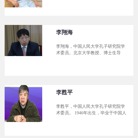
人文精神》等，主编《中国文化与现
馆馆长，政法学院教授。 长期从事中
代化丛书》、《大思想家与中国文化
国古代哲学和传统文化的教学与研
丛书》、《中华民族精神建设丛
究，研究方向为先秦诸子哲学，宋明
书》、《儒家文化与中华民族凝聚
理学，儒学与传统文化。近年出版学
力》，与人合作出版著作12部，在海
术著作《证人之境----刘宗周哲学的宗
李翔海
内外发表学术论文百余篇。
旨》《中国古代哲学史论》等6部，
发表专业学术论文70多篇，担任河北
李翔海，中国人民大学孔子研究院学
省重点文化工程项目《河北百科全
术委员。北京大学教授、博士生导
书》副主编，科研成果多次获得省级
师。 1962年9月出生于湖北荆门，
奖励，享受国务院政府特殊津贴，先
1984--1994年在天津南开大学哲学系
后被评为河北省改革开放二十年“百名
先后攻读学士、硕士与博士学位，
优秀大学生”，河北省社会科学优秀青
1994年6月--2010年4月在南开大学哲
年专家，河北省委、省政府授予“河北
学系任教。1994年9月晋升为讲师，
省优秀专业技术人才”等荣誉称号。兼
1995年12月晋升为副教授，1998年12
李甦平
教育部图书
月晋升为教授，2000年度起被聘为博
士生导师。曾先后担任南开大学调研
李甦平，中国人民大学孔子研究院学
室副主任、南开大学哲学系党委书
术委员。 1946年出生，毕业于中国人
记、南开大学哲学系系主任、南开大
民大学哲学系。现为中国社会科学院
学跨文化交流研究院副院长等职务。
研究员，其研究方向为“东亚比较哲
2010年5月调入北京大学，现为北京
学”。 主要科研成果： 一、著作、译
大学马克思主义学院暨中国文化发展