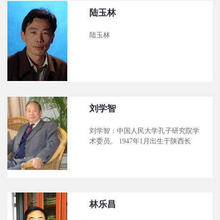
国人民大学人文奥运研究中心研究
与养生》、《道家哲学智慧》、《儒
员，兼职《东亚文化研究》常务编
陆玉林
家哲学智慧》、《中国文化
委，《原道》编委。曾任中国人民大
学国学院副院长，中国人民大学哲学
陆玉林
院副院长。1999年获霍英东青年教师
基金。 近期主要著作: 1、《朱陆之辩
――朱熹陆九渊哲学比较研究》，人
民出版社，2002 2、《人文奥
运》，东方出版社，2003 3、
《忠——尽己报国的责任》，红旗出
版社，2000 近期论文：
刘学智
刘学智：中国人民大学孔子研究院学
术委员。 1947年1月出生于陕西长
安，陕西师范大学教授。现兼任陕西
省中国哲学史学会副会长、中国实学
学会理事、陕西省关学与实学研究会
副会长等。 主要研究领域：中国哲学
史。出版有《中国哲学的历程》的专
著。被台湾辅仁大学聘为大型工具书
林乐昌
《中国哲学大辞书》(多卷本)特邀撰