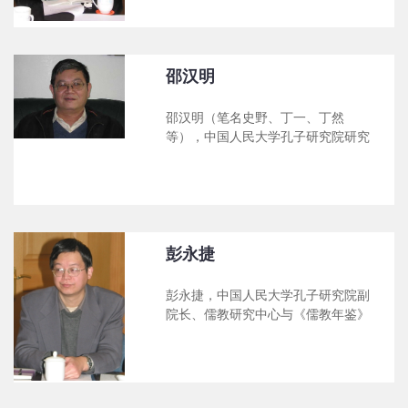
具有一定影响的成果。 主要学术著作
理学会秘书长、北京伦理学会副会
主要学术著作有： 1、《严
长。中国环境伦理研究会秘书长 中国
复与福泽谕吉：中日启蒙思想比
监察学会理事、国务院学位委员会第
较》，河南大学出版社，1991年
四届哲学学科评议组秘书。1999年入
邵汉明
2、《理
选教育部跨世纪人才培养计划。 主要
著作有： 1、《中国古代人我关系
邵汉明（笔名史野、丁一、丁然
论》（个人专著），1991年中国人民
等），中国人民大学孔子研究院研究
大学出版社出版； 2、《中国伦
员 1959年生，安徽绩溪人。1985年毕
理学通论》（个人专著），1997年山
业于吉林大学哲学系，硕士。同年就
西教育出版社出版，1998年《哲学年
职于吉林省社会科学院。现为吉林省
鉴》专文介绍； 3、《对中国传
社会科学院副院长，兼《社会科学战
统文化反思的反思》（个人专著），
线》主编、研究员。主要社会兼职
1989年上海人民出版社
有：中国哲学史学会理事、中华孔子
彭永捷
学会学术委员、吉林省哲学学会副理
事长、吉林省孔子学会副会长、多所
彭永捷，中国人民大学孔子研究院副
高校兼职教授等。系国务院特殊津贴
院长、儒教研究中心与《儒教年鉴》
获得者、吉林省高级专家、吉林省有
编辑部主任、政治哲学研究中心主
突出贡献的中青年专业技术人才、吉
任。 1969年生，哲学博士，中国人民
林省拔尖创新人才。 20多年来，一直
大学哲学院教授、博士生导师。中国
从事中国哲学与文化研究，代表作
人民大学和合文化研究所副所长，中
有：《儒道人生哲学》、《中国哲学