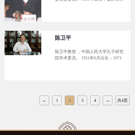
国人民大学国学院，担任常务副院
山县人。1993年6月吉林大学毕业，
长。兼任：教育部历史教学指导委员
获历史学博士学位。同年分配到四川
会委员、中国人民大学校学术委员会
大学工作，历任古籍所副所长、所
委员、中国孙子兵法研究会常务理事
长，讲师、副教授、教授。现任四川
兼副秘书长、中国先秦史学会理事、
大学历史文化学院副院长、古籍研究
中国秦汉史研究会理事、中国农民战
所所长。历史文献学、专门史博士生
陈卫平
争史学会理事、山
导师。 曾发表论文50余篇，出版专著
10余部。完成20册本《三苏全书》、
陈卫平教授 ，中国人民大学孔子研究
108册本《宋集珍本丛刊》等研究和
院学术委员。 1951年6月出生；1973
编纂工作。
年－1976年华东师范大学政教系学
习；1978年－1981年在华东师范大学
攻读中国哲学专业研究生并获硕士学
位，随即在该校任教；1992年任教
授；1995年任博士生导师； 1999年－
2000年在加拿大西门·菲莎大学作高级
←
1
2
3
4
→
共4页
访问学者一年。曾任华东师范大学哲
学系主任、人文学院副院长、教育部
人文社科研究基地中国现代思想文化
研究所常务副所长、校学术委员会委
员、校学位委员会委员等。1995年享
受国务院特殊津贴。2002年调至上海